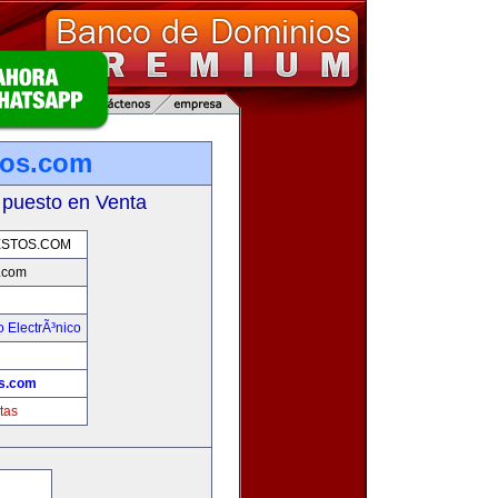
tos.com
 puesto en Venta
STOS.COM
.com
 ElectrÃ³nico
!
s.com
tas