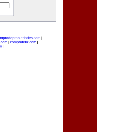
mpradepropiedades.com
|
a.com
|
comprafeliz.com
|
m
|