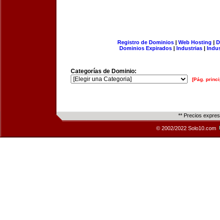
Registro de Dominios
|
Web Hosting
|
D
Dominios Expirados
|
Industrias
|
Indu
Categorías de Dominio:
[Pág. princi
** Precios expre
© 2002/2022 Solo10.com