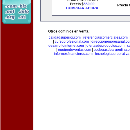
COMPRAR AHORA
Precio $
550.00
Precio 
COMPRAR AHORA
Otros dominios en venta:
calidadsuperior.com
|
referenciascomerciales.com
|
cursoprofesional.com
|
direccionempresarial.c
desarrollointernet.com
|
ofertasdeproductos.com
|
c
|
equipodeventas.com
|
bodegasdeargentina.
informesfinancieros.com
|
tecnologiacorporativ