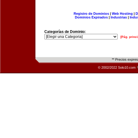
Registro de Dominios
|
Web Hosting
|
D
Dominios Expirados
|
Industrias
|
Indu
Categorías de Dominio:
[Pág. princi
** Precios expre
© 2002/2022 Solo10.com