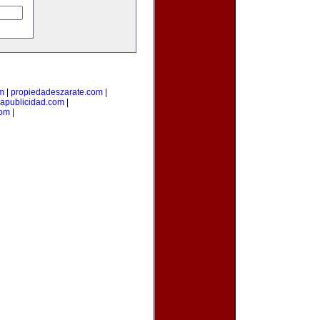
om
|
propiedadeszarate.com
|
iapublicidad.com
|
com
|