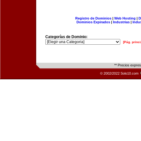
Registro de Dominios
|
Web Hosting
|
D
Dominios Expirados
|
Industrias
|
Indu
Categorías de Dominio:
[Pág. princi
** Precios expre
© 2002/2022 Solo10.com