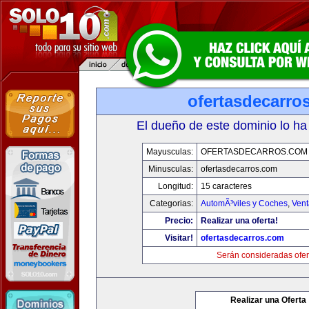
ofertasdecarro
El dueño de este dominio lo ha
Mayusculas:
OFERTASDECARROS.COM
Minusculas:
ofertasdecarros.com
Longitud:
15 caracteres
Categorias:
AutomÃ³viles y Coches
,
Vent
Precio:
Realizar una oferta!
Visitar!
ofertasdecarros.com
Serán consideradas ofer
Realizar una Oferta