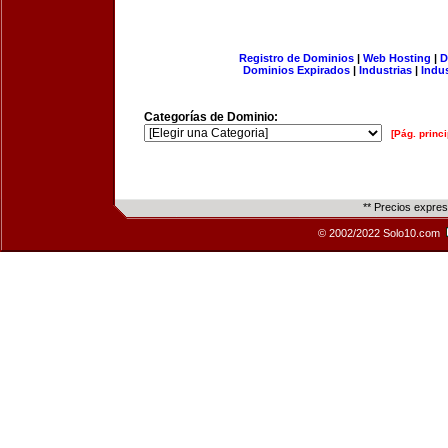
Registro de Dominios
|
Web Hosting
|
D
Dominios Expirados
|
Industrias
|
Indu
Categorías de Dominio:
[Pág. princi
** Precios expre
© 2002/2022 Solo10.com