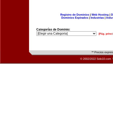
Registro de Dominios
|
Web Hosting
|
D
Dominios Expirados
|
Industrias
|
Indu
Categorías de Dominio:
[Pág. princi
** Precios expre
© 2002/2022 Solo10.com