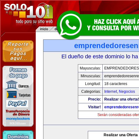
emprendedoresen
El dueño de este dominio lo ha
Mayusculas:
EMPRENDEDORES
Minusculas:
emprendedoresenre
Longitud:
18 caracteres
Categorias:
Internet
,
Negocios
Precio:
Realizar una oferta!
Visitar!
emprendedoresenr
Serán consideradas ofer
Realizar una Oferta