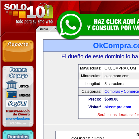
OkCompra.
El dueño de este dominio lo ha
Mayusculas:
OKCOMPRA.COM
Minusculas:
okcompra.com
Longitud:
8 caracteres
Categorias:
Compras y Comercio
Precio:
$599.00
Visitar!
okcompra.com
Serán consideradas ofer
R