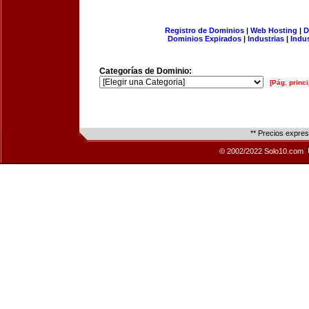
Registro de Dominios
|
Web Hosting
|
D
Dominios Expirados
|
Industrias
|
Indu
Categorías de Dominio:
[Pág. princi
** Precios expre
© 2002/2022 Solo10.com