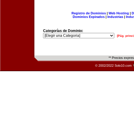
Registro de Dominios
|
Web Hosting
|
D
Dominios Expirados
|
Industrias
|
Indu
Categorías de Dominio:
[Pág. princi
** Precios expre
© 2002/2022 Solo10.com