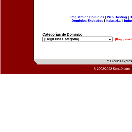
Registro de Dominios
|
Web Hosting
|
D
Dominios Expirados
|
Industrias
|
Indu
Categorías de Dominio:
[Pág. princi
** Precios expre
© 2002/2022 Solo10.com