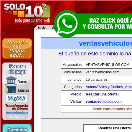
ventasvehiculo
El dueño de este dominio lo ha
Mayusculas:
VENTASVEHICULOS.COM
Minusculas:
ventasvehiculos.com
Longitud:
15 caracteres
Categorias:
AutomÃ³viles y Coches
,
Vent
Precio:
Realizar una oferta!
Visitar!
ventasvehiculos.com
Serán consideradas ofer
Realizar una Oferta