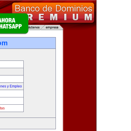
om
ones y Empleo
tas