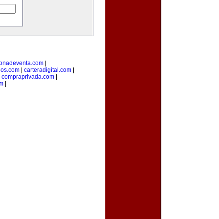
onadeventa.com
|
dos.com
|
carteradigital.com
|
|
compraprivada.com
|
om
|