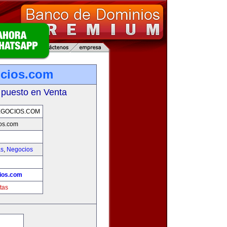
ocios.com
 puesto en Venta
EGOCIOS.COM
os.com
as
,
Negocios
ios.com
tas