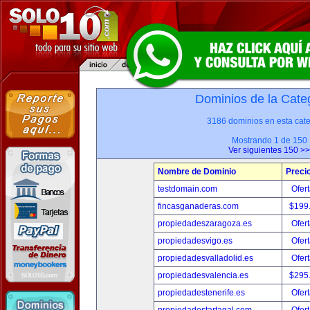
Dominios de la Categ
3186 dominios en esta cate
Mostrando 1 de 150
Ver siguientes 150 >>
Nombre de Dominio
Preci
testdomain.com
Ofert
fincasganaderas.com
$199
propiedadeszaragoza.es
Ofert
propiedadesvigo.es
Ofert
propiedadesvalladolid.es
Ofert
propiedadesvalencia.es
$295
propiedadestenerife.es
Ofert