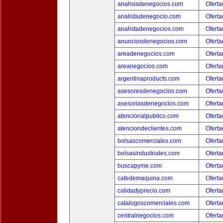
analisisdenegocios.com
Oferta
analistadenegocio.com
Oferta
analistadenegocios.com
Oferta
anunciosdenegocios.com
Oferta
areadenegocios.com
Oferta
areanegocios.com
Oferta
argentinaproducts.com
Oferta
asesoresdenegocios.com
Oferta
asesoriasdenegocios.com
Oferta
atencionalpublico.com
Oferta
atenciondeclientes.com
Oferta
bolsascomerciales.com
Oferta
bolsasindustriales.com
Oferta
buscapyme.com
Oferta
cafedemaquina.com
Oferta
calidadyprecio.com
Oferta
catalogoscomerciales.com
Oferta
centralnegocios.com
Oferta