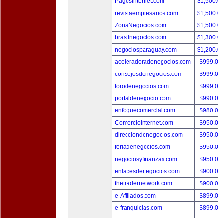
PagosInternet.com
$1,500
revistaempresarios.com
$1,500
ZonaNegocios.com
$1,500
brasilnegocios.com
$1,300
negociosparaguay.com
$1,200
aceleradoradenegocios.com
$999.
consejosdenegocios.com
$999.
forodenegocios.com
$999.
portaldenegocio.com
$990.
enfoquecomercial.com
$980.
ComercioInternet.com
$950.
direcciondenegocios.com
$950.
feriadenegocios.com
$950.
negociosyfinanzas.com
$950.
enlacesdenegocios.com
$900.
thetradernetwork.com
$900.
e-Afiliados.com
$899.
e-franquicias.com
$899.