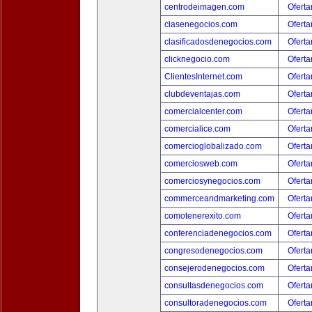
centrodeimagen.com
Oferta
clasenegocios.com
Oferta
clasificadosdenegocios.com
Oferta
clicknegocio.com
Oferta
ClientesInternet.com
Oferta
clubdeventajas.com
Oferta
comercialcenter.com
Oferta
comercialice.com
Oferta
comercioglobalizado.com
Oferta
comerciosweb.com
Oferta
comerciosynegocios.com
Oferta
commerceandmarketing.com
Oferta
comotenerexito.com
Oferta
conferenciadenegocios.com
Oferta
congresodenegocios.com
Oferta
consejerodenegocios.com
Oferta
consultasdenegocios.com
Oferta
consultoradenegocios.com
Oferta