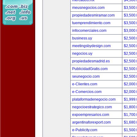
mercados.mx
$4,500
meusnegocios.com
$3,500
propiedadesmiramar.com
$3,500
tuemprendimiento.com
$3,500
infocomerciales.com
$3,000
business.uy
$2,500
meetingsbydesign.com
$2,500
negocios.uy
$2,500
propiedadesmadrid.es
$2,500
PublicidadGratis.com
$2,500
seunegocio.com
$2,500
e-Clientes.com
$2,000
e-Comercios.com
$2,000
plataformadenegocio.com
$1,999
negocioestrategico.com
$1,800
expoempresarios.com
$1,700
argentinaforexport.com
$1,680
e-Publicity.com
$1,500