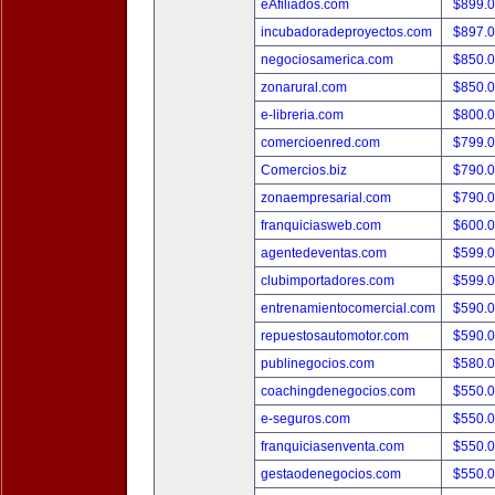
eAfiliados.com
$899.
incubadoradeproyectos.com
$897.
negociosamerica.com
$850.
zonarural.com
$850.
e-libreria.com
$800.
comercioenred.com
$799.
Comercios.biz
$790.
zonaempresarial.com
$790.
franquiciasweb.com
$600.
agentedeventas.com
$599.
clubimportadores.com
$599.
entrenamientocomercial.com
$590.
repuestosautomotor.com
$590.
publinegocios.com
$580.
coachingdenegocios.com
$550.
e-seguros.com
$550.
franquiciasenventa.com
$550.
gestaodenegocios.com
$550.