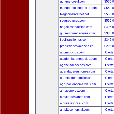
guiamercosul.com
$550.
mundodelosnegocios.com
$550.
NegociosInternet.net
$550.
seguropymes.com
$550.
negociosenaccion.com
$495.
guiaemprendedores.com
$380.
fidelizarclientes.com
$345.
propiedadesvalencia.es
$295.
abcnegocios.com
Oferta
academiadenegocios.com
Oferta
agenciadecoches.com
Oferta
agendadereuniones.com
Oferta
agentesdenegocios.com
Oferta
agrupacioncomercial.com
Oferta
almaceneros.com
Oferta
alquilerdestands.com
Oferta
alquileresbrasil.com
Oferta
ambitocomercial.com
Oferta