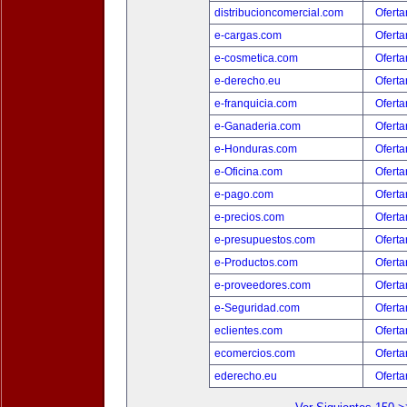
distribucioncomercial.com
Oferta
e-cargas.com
Oferta
e-cosmetica.com
Oferta
e-derecho.eu
Oferta
e-franquicia.com
Oferta
e-Ganaderia.com
Oferta
e-Honduras.com
Oferta
e-Oficina.com
Oferta
e-pago.com
Oferta
e-precios.com
Oferta
e-presupuestos.com
Oferta
e-Productos.com
Oferta
e-proveedores.com
Oferta
e-Seguridad.com
Oferta
eclientes.com
Oferta
ecomercios.com
Oferta
ederecho.eu
Oferta