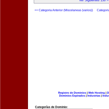
Ver Siguientes 150 >
<< Categoria Anterior (Miscelaneas (varios))
Categori
Registro de Dominios
|
Web Hosting
|
D
Dominios Expirados
|
Industrias
|
Indu
Categorías de Dominio: