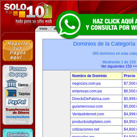
Dominios de la Categoría
385 dominios en esta categ
Mostrando 1 de 150
Ver siguientes 150 >>
Nombre de Dominio
Precio
negocios.com.pa
$7,500
empresas.com.pa
$6,500
DirectoDeFabrica.com
$5,999
guiamercosur.com
$5,000
VentasInternet.com
$4,999
productosdigitales.com
$4,950
cotizaciones.net
$4,800