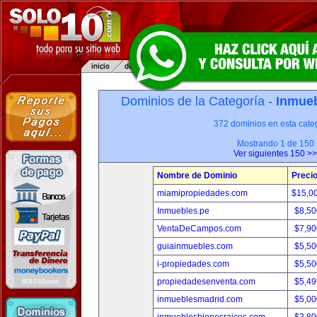
Dominios de la Categoría -
Inmueb
372 dominios en esta categ
Mostrando 1 de 150
Ver siguientes 150 >>
Nombre de Dominio
Preci
miamipropiedades.com
$15,0
Inmuebles.pe
$8,50
VentaDeCampos.com
$7,90
guiainmuebles.com
$5,50
i-propiedades.com
$5,50
propiedadesenventa.com
$5,49
inmueblesmadrid.com
$5,00