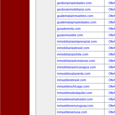
gestionpropiedades.com
Ofer
gestorainmobiliaria.com
Ofer
guatemalainmuebles.com
Ofer
guatemalapropiedades.com
Ofer
guiaderenta.com
Ofer
guiainmueble.com
Ofer
inmobiliariaempresarial.com
Ofer
inmobiliariasbrasil.com
Ofer
inmobiliariaschile.com
Ofer
inmobiliariashonduras.com
Ofer
inmobiliariasnicaragua.com
Ofer
inmueblesalaventa.com
Ofer
inmueblesbrasil.com
Ofer
inmuebleschicago.com
Ofer
inmueblesdealquiler.com
Ofer
inmuebleselsalvador.com
Ofer
inmueblesenuruguay.com
Ofer
inmueblesenusa.com
Ofer