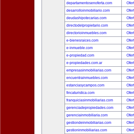
departamentosenoferta.com
Ofer
desarrolloinmobiliario.com
Ofer
deudashipotecarias.com
Ofer
directodelpropietario.com
Ofer
directorioinmuebles.com
Ofer
e-bienesraices.com
Ofer
e-inmueble.com
Ofer
e-propiedad.com
Ofer
e-propiedades.com.ar
Ofer
empresasinmobiliarias.com
Ofer
encuentrainmuebles.com
Ofer
estanciasycampos.com
Ofer
fincaturistica.com
Ofer
franquiciasinmobiliarias.com
Ofer
gerenciadepropiedades.com
Ofer
gerenciainmobiliaria.com
Ofer
gestiondeinmobiliarias.com
Ofer
gestioninmobiliarias.com
Ofer