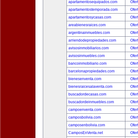
apartamentosequipados.com
Ofer
apartamentostemporada.com
Ofer
apartamentosycasas.com
Ofer
areabienesraices.com
Ofer
argentinainmuebles.com
Ofer
arriendodepropiedades.com
Ofer
avisosinmobiliarios.com
Ofer
avisosinmuebles.com
Ofer
bancoinmobiliario.com
Ofer
barcelonapropiedades.com
Ofer
bienesenventa.com
Ofer
bienesraicesalaventa.com
Ofer
buscadordecasas.com
Ofer
buscadordeinmuebles.com
Ofer
campoenventa.com
Ofer
camposbolivia.com
Ofer
camposenbolivia.com
Ofer
CamposEnVenta.net
Ofer