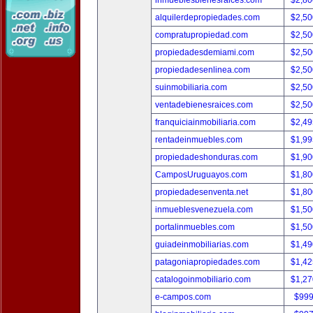
inmueblesbienesraices.com
$2,80
alquilerdepropiedades.com
$2,50
compratupropiedad.com
$2,50
propiedadesdemiami.com
$2,50
propiedadesenlinea.com
$2,50
suinmobiliaria.com
$2,50
ventadebienesraices.com
$2,50
franquiciainmobiliaria.com
$2,49
rentadeinmuebles.com
$1,99
propiedadeshonduras.com
$1,90
CamposUruguayos.com
$1,80
propiedadesenventa.net
$1,80
inmueblesvenezuela.com
$1,50
portalinmuebles.com
$1,50
guiadeinmobiliarias.com
$1,49
patagoniapropiedades.com
$1,42
catalogoinmobiliario.com
$1,27
e-campos.com
$999