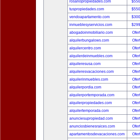
rosariopropiedades.com
$550
tuspropiedades.com
$550
vendoapartamento.com
$300
inmueblesyservicios.com
$299
abogadoinmobiliario.com
Ofer
alquilerbungalows.com
Ofer
alquilercentro.com
Ofer
alquilerdeinmuebles.com
Ofer
alquileresusa.com
Ofer
alquileresvacaciones.com
Ofer
alquilerinmuebles.com
Ofer
alquilerpordia.com
Ofer
alquilerportemporada.com
Ofer
alquilerpropiedades.com
Ofer
alquilertemporada.com
Ofer
anunciesupropiedad.com
Ofer
anunciosbienesraices.com
Ofer
apartamentosdevacaciones.com
Ofer