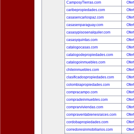
CamposyTierras.com
Ofer
caribepropiedades.com
Ofer
casasencarlospaz.com
Ofer
casasenparaguay.com
Ofer
casasypisosenalquiler.com
Ofer
casasyquintas.com
Ofer
catalogocasas.com
Ofer
catalogodepropiedades.com
Ofer
catalogoinmuebles.com
Ofer
chileinmuebles.com
Ofer
clasificadospropiedades.com
Ofer
colombiapropiedades.com
Ofer
compracampo.com
Ofer
compradeinmuebles.com
Ofer
comprarviviendas.com
Ofer
compraventabienesraices.com
Ofer
cordobapropiedades.com
Ofer
corredoresinmobiliarios.com
Ofer