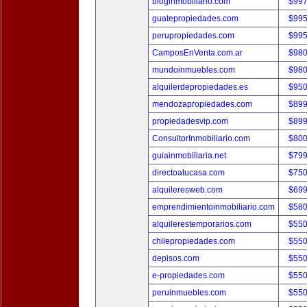
bloginmobiliario.com
$997
guatepropiedades.com
$995
perupropiedades.com
$995
CamposEnVenta.com.ar
$980
mundoinmuebles.com
$980
alquilerdepropiedades.es
$950
mendozapropiedades.com
$899
propiedadesvip.com
$899
ConsultorInmobiliario.com
$800
guiainmobiliaria.net
$799
directoatucasa.com
$750
alquileresweb.com
$699
emprendimientoinmobiliario.com
$580
alquilerestemporarios.com
$550
chilepropiedades.com
$550
depisos.com
$550
e-propiedades.com
$550
peruinmuebles.com
$550